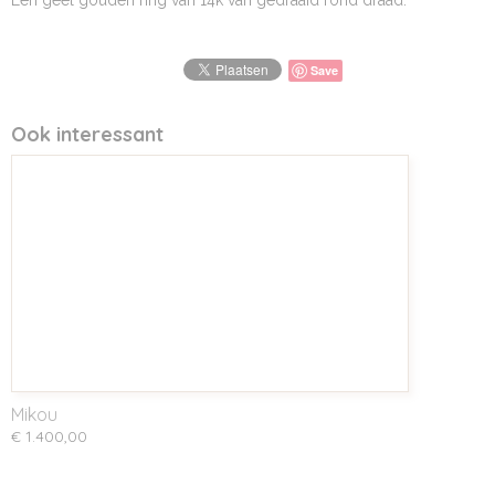
Een geel gouden ring van 14k van gedraaid rond draad.
Save
Ook interessant
Mikou
€ 1.400,00